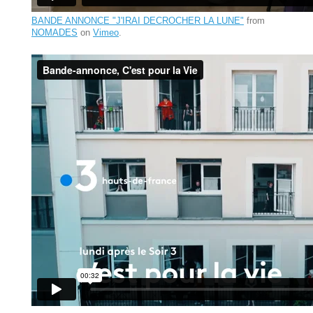
BANDE ANNONCE "J'IRAI DECROCHER LA LUNE"
from
NOMADES
on
Vimeo
.