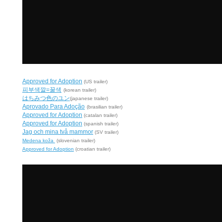
Approved for Adoption
(US trailer)
피부색깔=꿀색
(korean trailer)
はちみつ色のユン
(japanese trailer)
Aprovado Para Adoção
(brasilian trailer)
Approved for Adoption
(catalan trailer)
Approved for Adoption
(spanish trailer)
Jag och mina två mammor
(SV trailer)
Medena koža
(slovenian trailer)
Approved for Adoption
(croatian trailer)