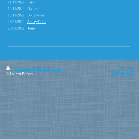
21/11/2022 : Paris
14/11/2022 : N
antes
10/11/2022 :
Bouguenais
28/01/2022 :
Aunay/Odon
20/01/2022 :
Tours
Connexion
Version imprimable
|
Plan du site
Affichage Web
© Laurent Boileau